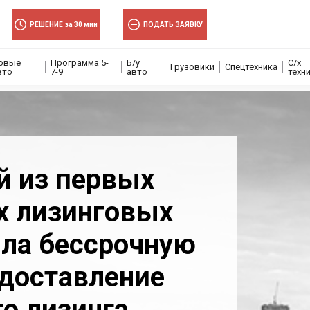
РЕШЕНИЕ за 30 мин
ПОДАТЬ ЗАЯВКУ
овые
Программа 5-
Б/у
С/х
Грузовики
Спецтехника
вто
7-9
авто
техн
й из первых
х лизинговых
ла бессрочную
доставление
го лизинга