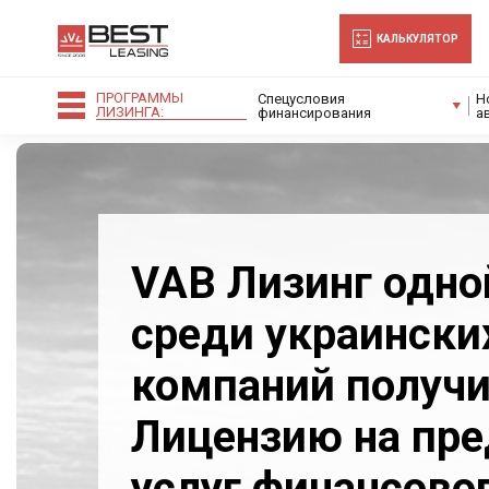
-->
КАЛЬКУЛЯТОР
ПРОГРАММЫ
Спецусловия
Н
ЛИЗИНГА:
финансирования
а
VAB Лизинг одно
среди украински
компаний получи
Лицензию на пре
услуг финансово