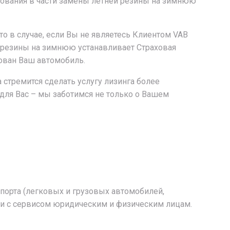
хования в части замены летней резины на зимнюю
о в случае, если Вы не являетесь Клиентом VAB
 резины на зимнюю устанавливает Страховая
хован Ваш автомобиль.
 стремится сделать услугу лизинга более
для Вас – мы заботимся не только о Вашем
спорта (легковых и грузовых автомобилей,
уги с сервисом юридическим и физическим лицам.