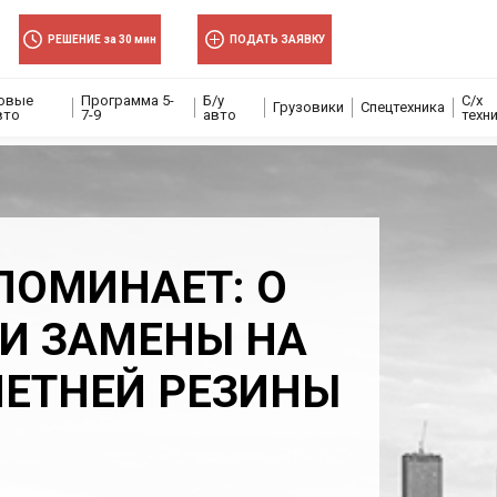
РЕШЕНИЕ за 30 мин
ПОДАТЬ ЗАЯВКУ
овые
Программа 5-
Б/у
С/х
Грузовики
Спецтехника
вто
7-9
авто
техн
ПОМИНАЕТ: О
И ЗАМЕНЫ НА
ЛЕТНЕЙ РЕЗИНЫ