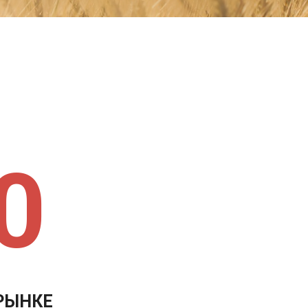
0
 РЫНКЕ