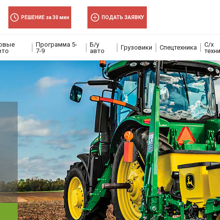
×
×
РЕШЕНИЕ за 30 мин
ПОДАТЬ ЗАЯВКУ
овые
Программа 5-
Б/у
С/х
волити
Грузовики
Спецтехника
вто
7-9
авто
техн
волити