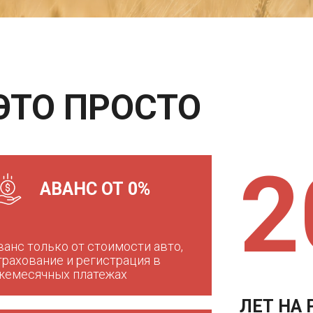
 ЭТО ПРОСТО
2
АВАНС ОТ 0%
ванс только от стоимости авто,
трахование и регистрация в
жемесячных платежах
ЛЕТ НА