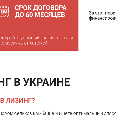
СРОК ДОГОВОРА
За этот пер
ДО 60 МЕСЯЦЕВ
финансирова
ыбирайте удобный график оплаты
жемесячных платежей
Г В УКРАИНЕ
В ЛИЗИНГ?
 новом сельхоз комбайне и ищете оптимальный спосо