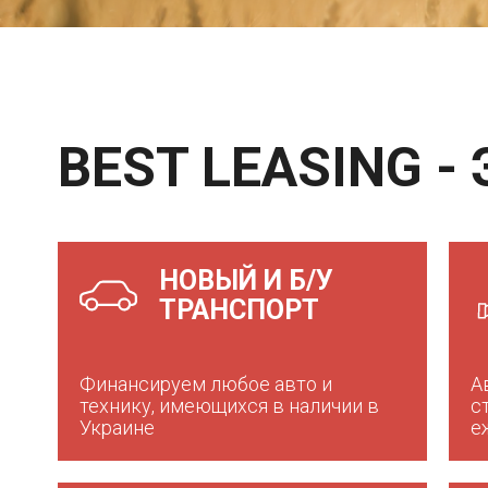
BEST LEASING -
НОВЫЙ И Б/У
ТРАНСПОРТ
Финансируем любое авто и
А
технику, имеющихся в наличии в
с
Украине
е