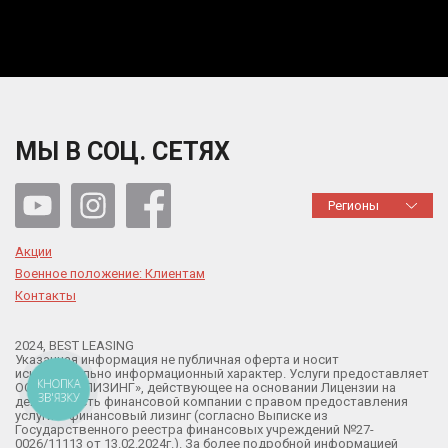
МЫ В СОЦ. СЕТЯХ
Регионы
Акции
Военное положение: Клиентам
Контакты
2024, BEST LEASING
Указанная информация не публичная оферта и носит
исключительно информационный характер. Услуги предоставляет
КНОПКА
ООО «БЕСТ ЛИЗИНГ», действующее на основании Лицензии на
ЗВ'ЯЗКУ
деятельность финансовой компании с правом предоставления
услуги – финансовый лизинг (согласно Выписке из
Государственного реестра финансовых учреждений №27-
0026/11113 от 13.02.2024г.). За более подробной информацией