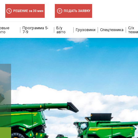
×
×
РЕШЕНИЕ за 30 мин
ПОДАТЬ ЗАЯВКУ
овые
Программа 5-
Б/у
С/х
Грузовики
Спецтехника
вто
7-9
авто
техн
волити
волити