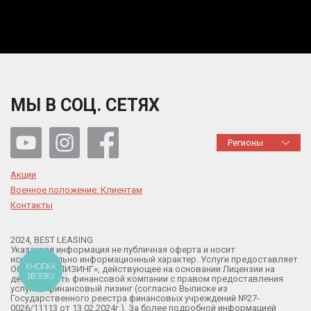
МЫ В СОЦ. СЕТЯХ
Регионы
Акции
Военное положение: Клиентам
Контакты
2024, BEST LEASING
Указанная информация не публичная оферта и носит
исключительно информационный характер. Услуги предоставляет
КНОПКА
ООО «БЕСТ ЛИЗИНГ», действующее на основании Лицензии на
ЗВ'ЯЗКУ
деятельность финансовой компании с правом предоставления
услуги – финансовый лизинг (согласно Выписке из
Государственного реестра финансовых учреждений №27-
0026/11113 от 13.02.2024г.). За более подробной информацией