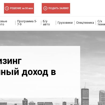
РЕШЕНИЕ за 30 мин
ПОДАТЬ ЗАЯВКУ
овые
Программа 5-
Б/у
С/х
Грузовики
Спецтехника
вто
7-9
авто
техн
изинг
ный доход в